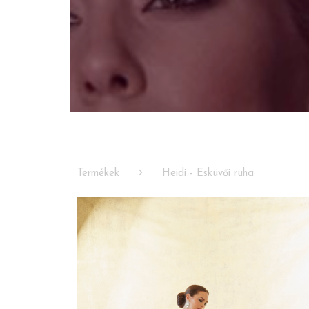
Termékek
Heidi - Esküvői ruha