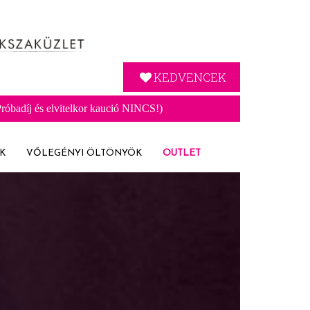
KEDVENCEK
óbadíj és elvitelkor kaució NINCS!)
K
VŐLEGÉNYI ÖLTÖNYÖK
OUTLET