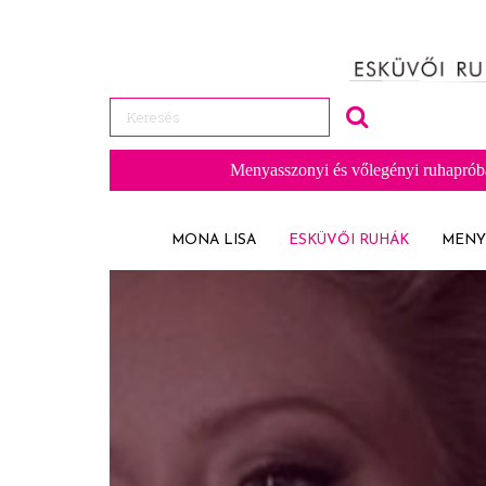
Menyasszonyi és vőlegényi ruhaprób
MONA LISA
ESKÜVŐI RUHÁK
MENY