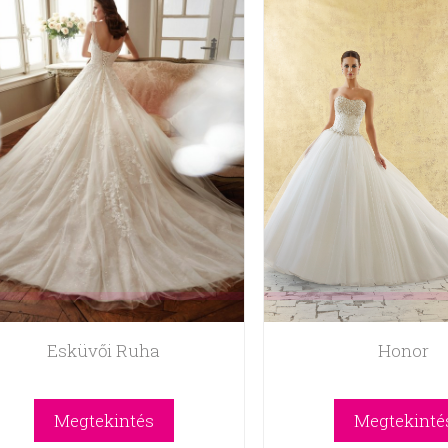
Esküvői Ruha
Honor
Megtekintés
Megtekinté