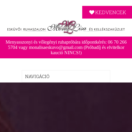
KEDVENCEK
Menyasszonyi és vőlegényi ruhapróbára időpontkérés: 06 70 266
5704 vagy monalisaeskuvo@gmail.com (Próbadíj és elvitelkor
kaució NINCS!)