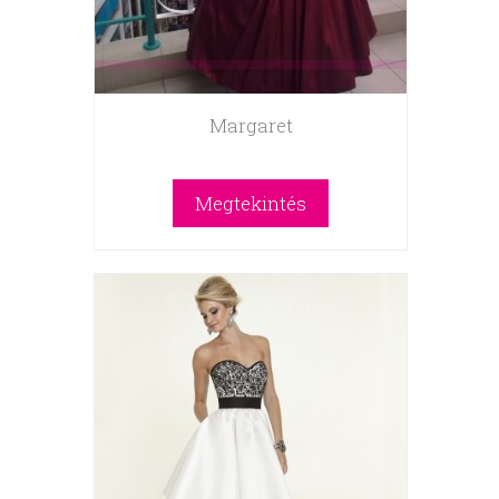
Margaret
Megtekintés