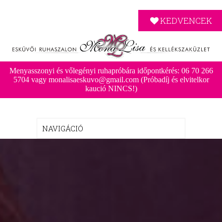
KEDVENCEK
Menyasszonyi és vőlegényi ruhapróbára időpontkérés: 06 70 266
5704 vagy monalisaeskuvo@gmail.com (Próbadíj és elvitelkor
kaució NINCS!)