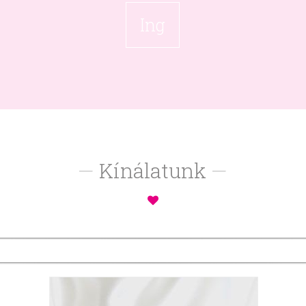
Ing
—
Kínálatunk
—