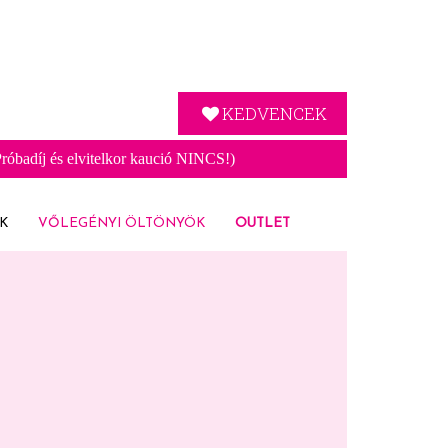
KEDVENCEK
óbadíj és elvitelkor kaució NINCS!)
K
VŐLEGÉNYI ÖLTÖNYÖK
OUTLET