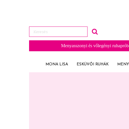
Menyasszonyi és vőlegényi ruhaprób
MONA LISA
ESKÜVŐI RUHÁK
MENY