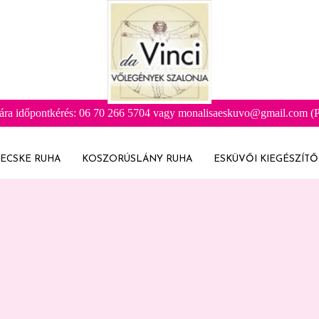
ára időpontkérés: 06 70 266 5704 vagy monalisaeskuvo@gmail.com (Pr
ECSKE RUHA
KOSZORÚSLÁNY RUHA
ESKÜVŐI KIEGÉSZÍTŐ