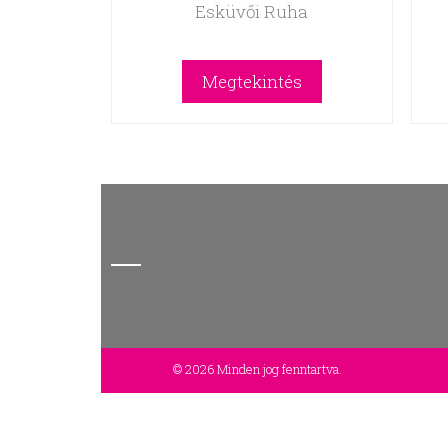
Esküvői Ruha
Megtekintés
© 2026 Minden jog fenntartva.