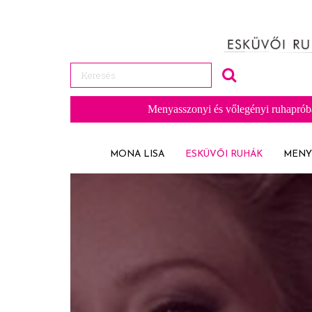
Menyasszonyi és vőlegényi ruhaprób
MONA LISA
ESKÜVŐI RUHÁK
MENY