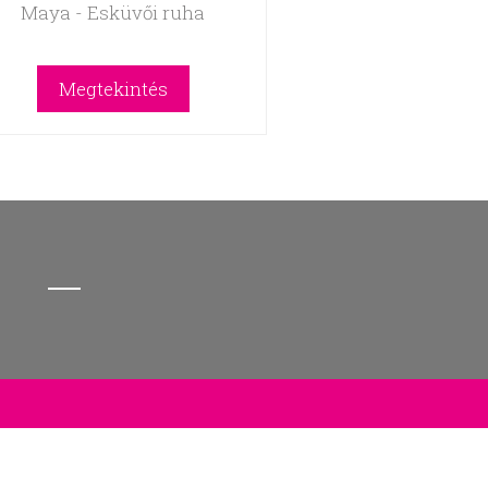
Maya - Esküvői ruha
Megtekintés