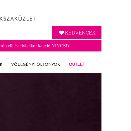
KEDVENCEK
óbadíj és elvitelkor kaució NINCS!)
K
VŐLEGÉNYI ÖLTÖNYÖK
OUTLET