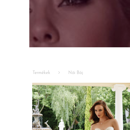
Termékek
Női Báj