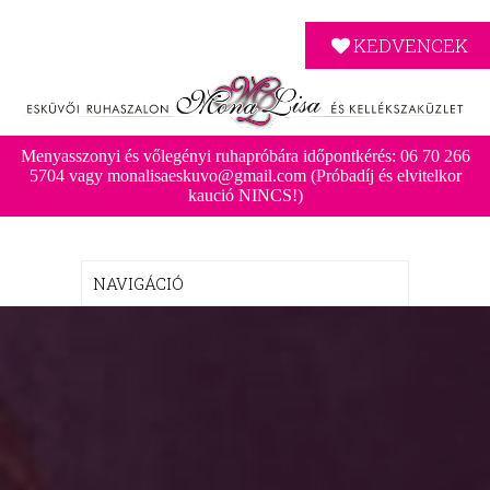
KEDVENCEK
Menyasszonyi és vőlegényi ruhapróbára időpontkérés: 06 70 266
5704 vagy monalisaeskuvo@gmail.com (Próbadíj és elvitelkor
kaució NINCS!)