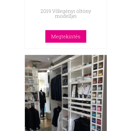
2019 Vőlegényi öltöny
modelljei
Megtekintés