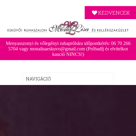
KEDVENCEK
Menyasszonyi és vőlegényi ruhapróbára időpontkérés: 06 70 266
5704 vagy monalisaeskuvo@gmail.com (Próbadíj és elvitelkor
kaució NINCS!)