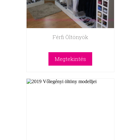
Férfi Öltönyök
Megtekintés