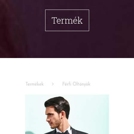
Termék
Termékek
Férfi Öltönyök