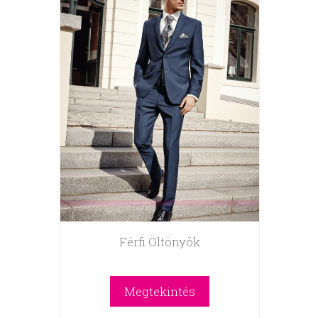
Férfi Öltönyök
Megtekintés