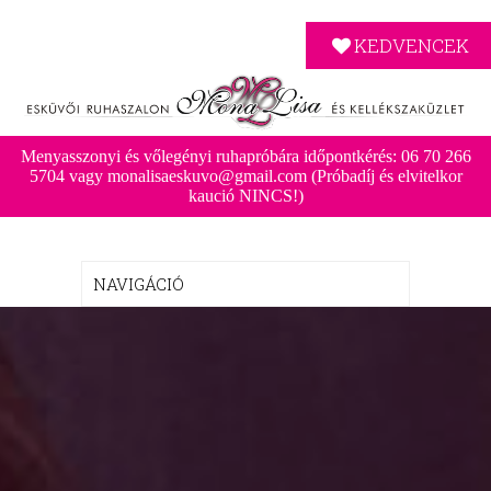
KEDVENCEK
Menyasszonyi és vőlegényi ruhapróbára időpontkérés: 06 70 266
5704 vagy monalisaeskuvo@gmail.com (Próbadíj és elvitelkor
kaució NINCS!)