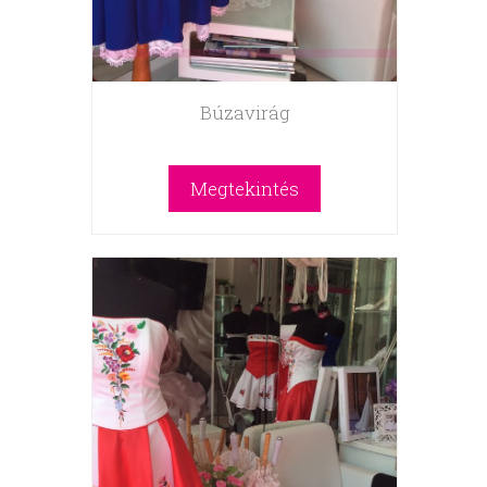
Búzavirág
Megtekintés