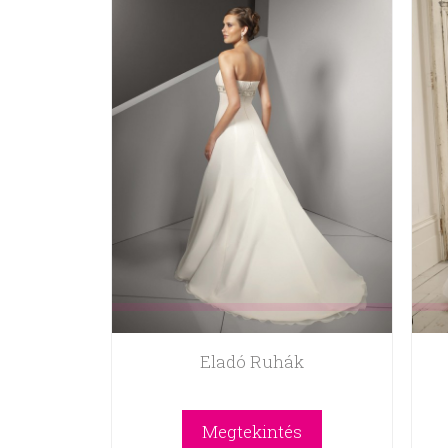
Eladó Ruhák
Megtekintés