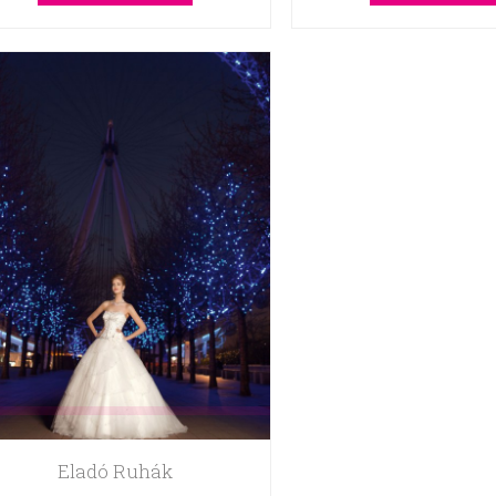
Eladó Ruhák