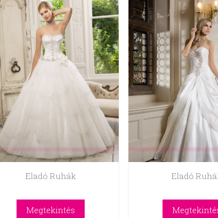
Eladó Ruhák
Eladó Ruhá
Megtekintés
Megtekinté