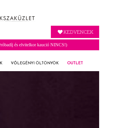
KEDVENCEK
óbadíj és elvitelkor kaució NINCS!)
K
VŐLEGÉNYI ÖLTÖNYÖK
OUTLET