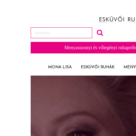
Menyasszonyi és vőlegényi ruhaprób
MONA LISA
ESKÜVŐI RUHÁK
MENY