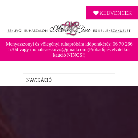
KEDVENCEK
Menyasszonyi és vőlegényi ruhapróbára időpontkérés: 06 70 266
5704 vagy monalisaeskuvo@gmail.com (Próbadíj és elvitelkor
kaució NINCS!)