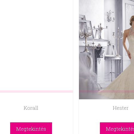
Korall
Hester
Megtekintés
Megtekinté