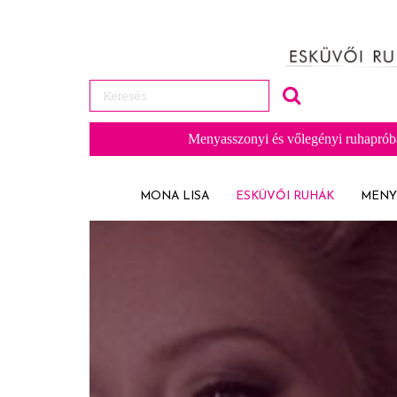
Menyasszonyi és vőlegényi ruhaprób
MONA LISA
ESKÜVŐI RUHÁK
MENY