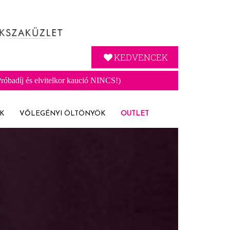
KEDVENCEK
óbadíj és elvitelkor kaució NINCS!)
K
VŐLEGÉNYI ÖLTÖNYÖK
OUTLET