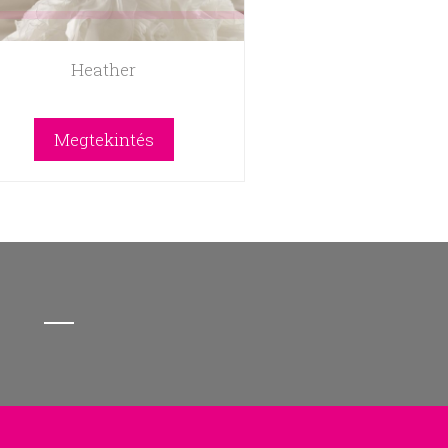
Heather
Megtekintés