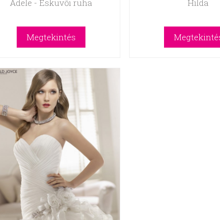
Adele - Esküvői ruha
Hilda
Megtekintés
Megtekinté