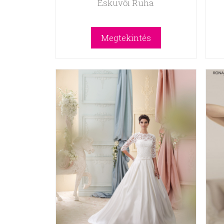
Esküvői Ruha
Megtekintés