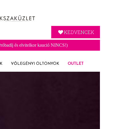
KEDVENCEK
óbadíj és elvitelkor kaució NINCS!)
K
VŐLEGÉNYI ÖLTÖNYÖK
OUTLET