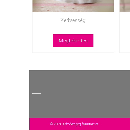
Kedvesség
Megtekintés
© 2026 Minden jog fenntartva.