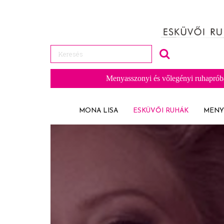
Menyasszonyi és vőlegényi ruhaprób
MONA LISA
ESKÜVŐI RUHÁK
MENY