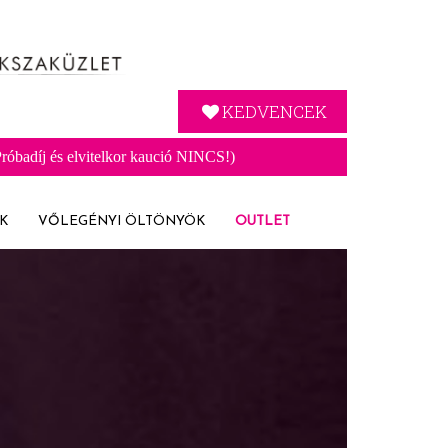
KEDVENCEK
óbadíj és elvitelkor kaució NINCS!)
K
VŐLEGÉNYI ÖLTÖNYÖK
OUTLET