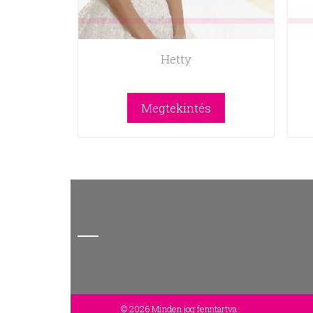
Hetty
Megtekintés
© 2026 Minden jog fenntartva.