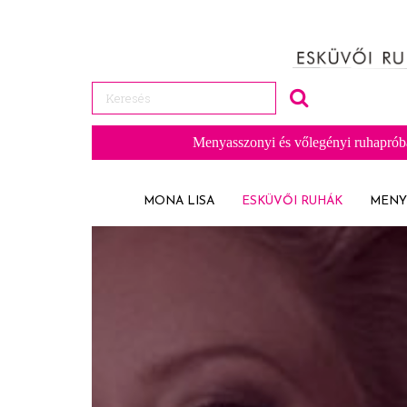
Menyasszonyi és vőlegényi ruhaprób
MONA LISA
ESKÜVŐI RUHÁK
MENY