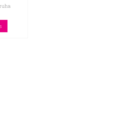
 ruha
s