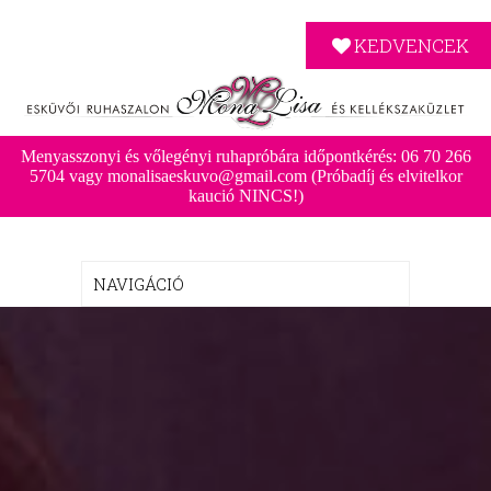
KEDVENCEK
Menyasszonyi és vőlegényi ruhapróbára időpontkérés: 06 70 266
5704 vagy monalisaeskuvo@gmail.com (Próbadíj és elvitelkor
kaució NINCS!)