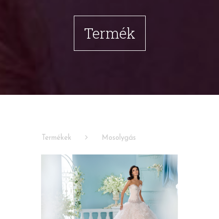
Termék
Termékek
Mosolygás