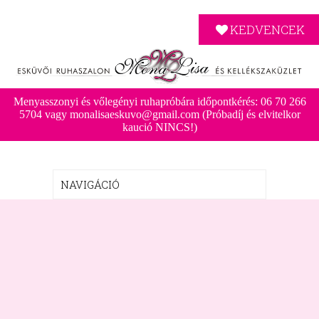
KEDVENCEK
Menyasszonyi és vőlegényi ruhapróbára időpontkérés: 06 70 266
5704 vagy monalisaeskuvo@gmail.com (Próbadíj és elvitelkor
kaució NINCS!)