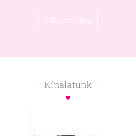
Alkalmi ruha
—
Kínálatunk
—