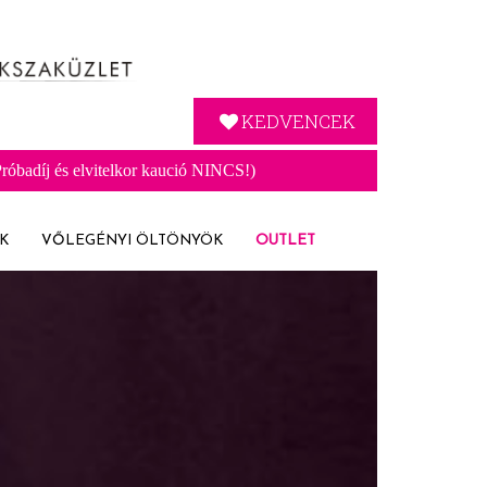
KEDVENCEK
óbadíj és elvitelkor kaució NINCS!)
K
VŐLEGÉNYI ÖLTÖNYÖK
OUTLET