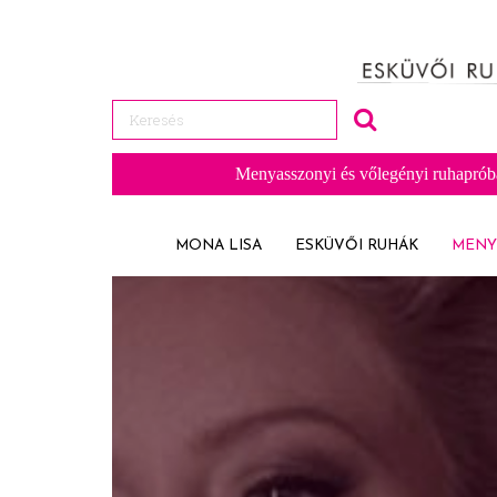
Menyasszonyi és vőlegényi ruhaprób
MONA LISA
ESKÜVŐI RUHÁK
MENY