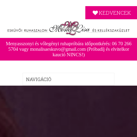
KEDVENCEK
Menyasszonyi és vőlegényi ruhapróbára időpontkérés: 06 70 266
5704 vagy monalisaeskuvo@gmail.com (Próbadíj és elvitelkor
kaució NINCS!)