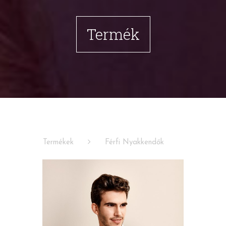
Termék
Termékek
Férfi Nyakkendők