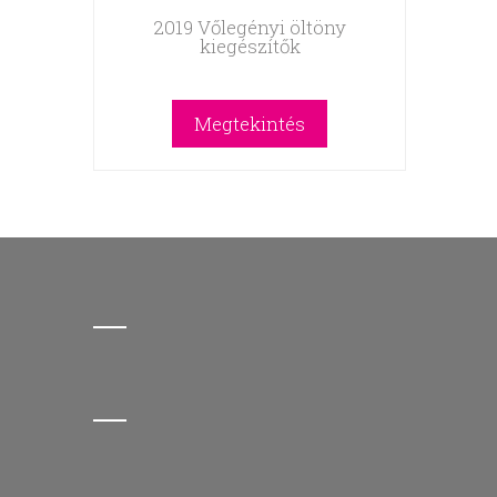
2019 Vőlegényi öltöny
kiegészítők
Megtekintés