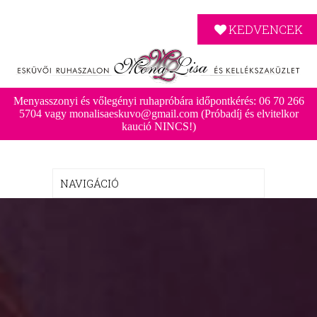
KEDVENCEK
Menyasszonyi és vőlegényi ruhapróbára időpontkérés: 06 70 266
5704 vagy monalisaeskuvo@gmail.com (Próbadíj és elvitelkor
kaució NINCS!)